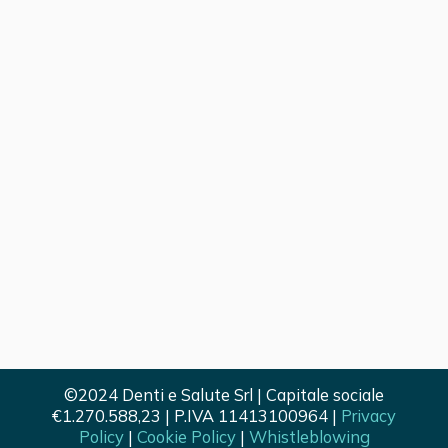
©
2024
Denti e Salute Srl | Capitale sociale
€1.270.588,23 | P.IVA 11413100964 |
Privacy
Policy
|
Cookie Policy
|
Whistleblowing