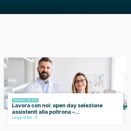
LAVORA CON NOI
Lavora con noi: open day selezione
assistenti alla poltrona –
Arese/Milano/Provincia di Varese
Leggi di più