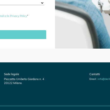
li e la Privacy Policy
Sede legale
Contatti
Email:
info@denti
Piazzetta Umberto Giordano n. 4
20122 Milano.