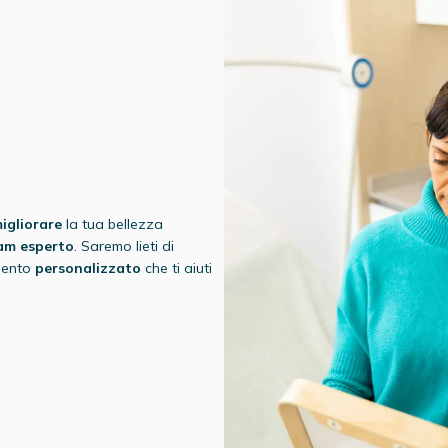
igliorare
la tua bellezza
am esperto
. Saremo lieti di
amento
personalizzato
che ti aiuti