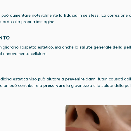
osa può aumentare notevolmente la
fiducia
in se stessi. La correzione
guardo alla propria immagine.
ENTO
 migliorano l’aspetto estetico, ma anche la
salute generale della pel
l rinnovamento cellulare.
medicina estetica viso può aiutare a
prevenire
danni futuri causati dal
olari può contribuire a
preservare
la giovinezza e la salute della pel