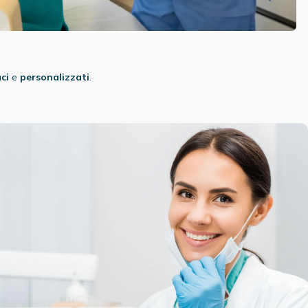
aci
e
personalizzati
.