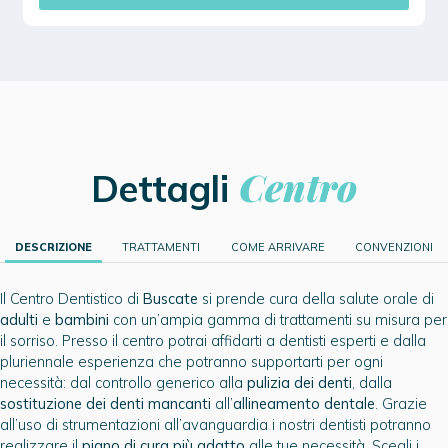
Centro
Dettagli
DESCRIZIONE
TRATTAMENTI
COME ARRIVARE
CONVENZIONI
Il Centro Dentistico di
Buscate
si prende cura della salute orale di
adulti
e
bambini
con un’ampia gamma di trattamenti su misura per
il sorriso. Presso il centro potrai affidarti a dentisti esperti e dalla
pluriennale esperienza che potranno supportarti per ogni
necessità: dal controllo generico alla
pulizia dei denti
, dalla
sostituzione dei denti mancanti
all’
allineamento dentale
. Grazie
all’uso di strumentazioni all’avanguardia i nostri dentisti potranno
realizzare il
piano di cura più adatto
alle tue necessità. Scegli i